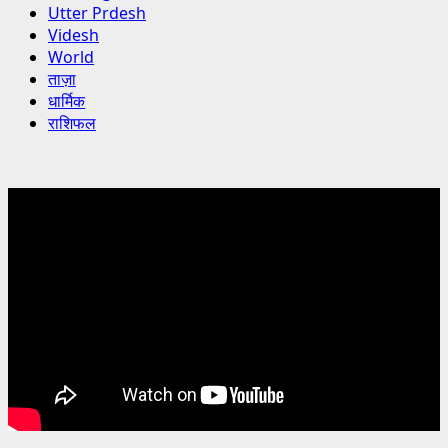
Utter Prdesh
Videsh
World
ताज़ा
धार्मिक
राशिफल