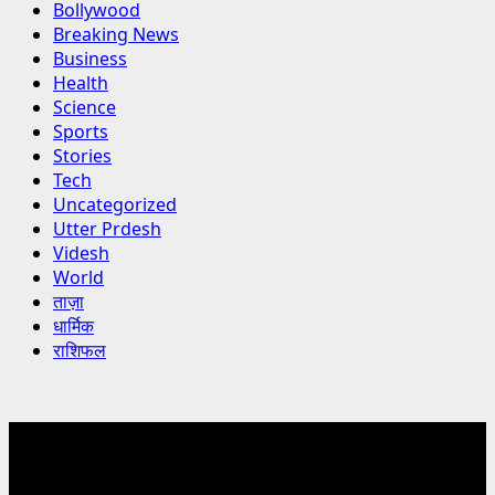
Bollywood
Breaking News
Business
Health
Science
Sports
Stories
Tech
Uncategorized
Utter Prdesh
Videsh
World
ताज़ा
धार्मिक
राशिफल